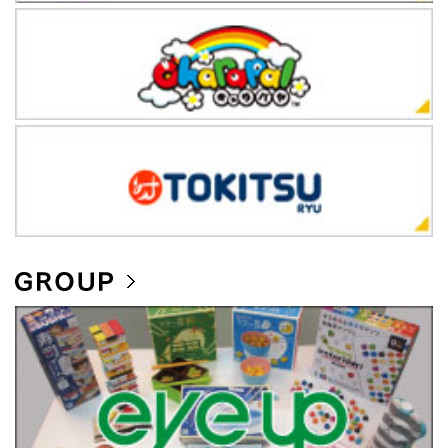
グラフィックデザイナー
急募!
2025.10.24
フォトグラファー(デジタル)
急募!
2025.05.12
流通営業
急募!
2025.05.01
2026年度3月卒業予定者向け新卒春採用募集は締め切りました。
2025.03.01
2026年度3月卒業予定者向け新卒採用のエントリー、絶賛受付中。詳細は、
新卒採用ページ
よりご確認ください。
2024.10.15
2024/10/22(火)15:00-15:30の間、メール・WEBサーバー入れ替えのため、
サイトもメールの送受信もアクセス不能になります。関係者の方々にはご迷
惑をおかけいたしますが、ご理解賜りますようよろしくお願い致します。
2024.10.03