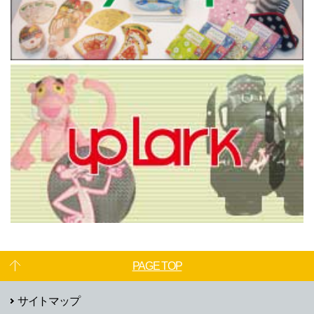
2026年度3月卒業予定者向け新卒採用のエントリー受付を開始いたしまし
た。詳細は、
新卒採用ページ
よりご確認ください。
2024.09.06
【倉庫内検品スタッフ】人気アニメグッズや雑貨を裏から支える仕事♪車バ
イク通勤OK！残業無し(アルバイト・勤務地大阪)急募!!
2024.06.01
2025年度3月卒業予定者向け新卒春採用募集は締め切りました。
2024.04.08
経験者募集! 版権キャラクターフィギュアの3D出力を磨くアシスタント（外部スタ
ッフ）急募!!
2024.03.01
2025年度3月卒業予定者向け新卒採用、エントリー開始しました。詳細は、
新卒採用ページ
よりご確認ください。
PAGE TOP
2024.02.24
玩具の商品撮影フォトグラファー（外部スタッフ）
急募!>>>終了しました。
サイトマップ