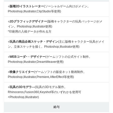
○版権2Dイラストレーター
(ソーシャルゲーム向けがメイン。
Photoshop,Illustrator,ClipStudio等使用)
○2Dグラフィックデザイナー
(版権キャラクターの玩具パッケージがメ
イン。Photoshop,Illustrator使用)
*印刷用の入稿データが作れる方
○玩具の商品企画スケッチ・デザイン
(主に版権キャラクター玩具がメイ
ン。立体スケッチを描く。Photoshop,Illustrator使用)
○WEBコーダｰ・デザイナー
(ゲームソフトの公式サイト制作。
Photoshop,Illustrator,DreamWeaver使用)
○映像クリエイター
(ゲームソフトの販促ネット動画制作。
Photoshop,Illustrator,Premiere,AfterEffect等使用)
○玩具の3Dモデラ―
(玩具の3Dモデル製作。
Rhinoceros,Fusion360,Keyshot等のいずれかを使用可
+Photoshop,Illustrator)
給与