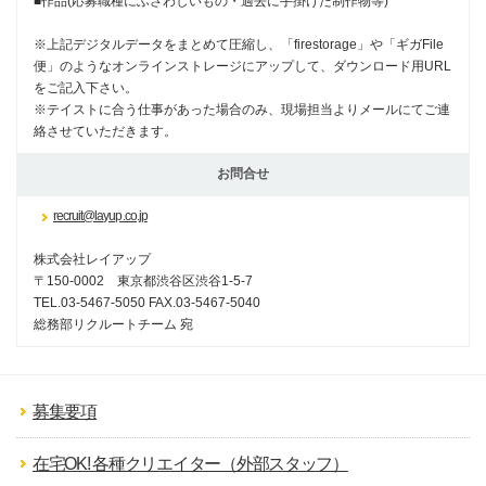
■作品(応募職種にふさわしいもの・過去に手掛けた制作物等)
※上記デジタルデータをまとめて圧縮し、「firestorage」や「ギガFile
便」のようなオンラインストレージにアップして、ダウンロード用URL
をご記入下さい。
※テイストに合う仕事があった場合のみ、現場担当よりメールにてご連
絡させていただきます。
お問合せ
recruit@layup.co.jp
株式会社レイアップ
〒150-0002 東京都渋谷区渋谷1-5-7
TEL.03-5467-5050 FAX.03-5467-5040
総務部リクルートチーム 宛
募集要項
在宅OK! 各種クリエイター（外部スタッフ）