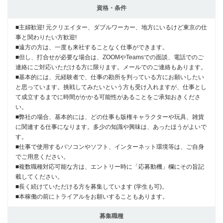
資格・条件
■主婦歓迎! 元クリエイター、ダブルワーカー、地方にいるけど東京の仕
事と関わりたい方歓迎!
■遠方の方は、一度も来社することなく仕事ができます。
■但し、打合せが必要な場合は、ZOOMやTeamsでの面談、電話でのご
連絡にご対応いただける方に限ります。メールでのご連絡もあります。
■基本的には、元経験者で、仕事の勘所を判っている方にお願いしたい
と思っています。挑戦してみたいという方も受け入れますが、仕事とし
て成立するまでに時間がかかる可能性があることをご承知おきくださ
い。
■弊社の場合、基本的には、どの仕事も版権キャラクターや玩具、雑貨
に関連する仕事になります。多少の知識や興味は、あったほうがよいで
す。
■仕事で使用するパソコンやソフト、インターネット環境等は、ご自身
でご用意ください。
■複数職種対応可能な方は、エントリー時に「応募動機」欄にその旨記
載してください。
■長く続けていただける方を募集しています (学生も可)。
■本稼働の前にトライアルをお願いすることもあります。
募集職種